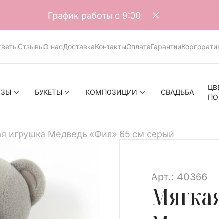
График работы с 9:00
тветы
Отзывы
О нас
Доставка
Контакты
Оплата
Гарантии
Корпорати
ЦВ
ОЗЫ
БУКЕТЫ
КОМПОЗИЦИИ
СВАДЬБА
ПО
я игрушка Медведь «Фил» 65 см серый
>
Арт.: 40366
Мягка