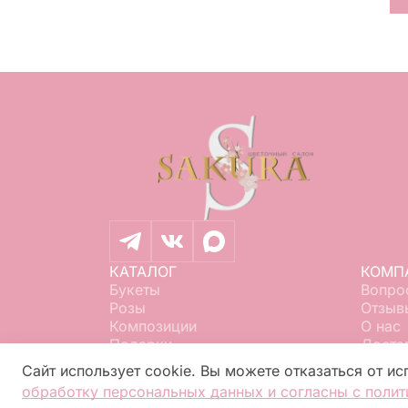
КАТАЛОГ
КОМП
Букеты
Вопро
Розы
Отзыв
Композиции
О нас
Подарки
Доста
Свадьба
Конта
Сайт использует cookie. Вы можете отказаться от ис
Цветы поштучно
Оплат
обработку персональных данных и согласны с полит
Гаран