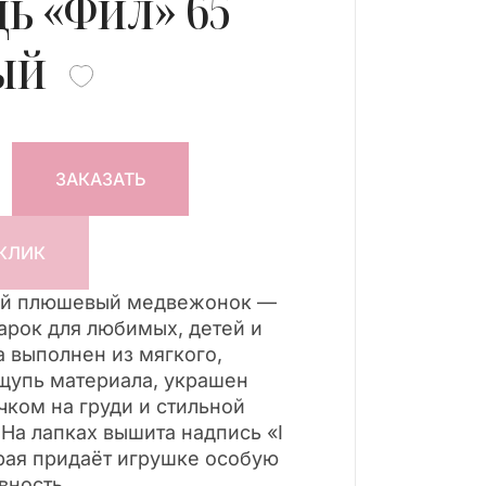
ь «Фил» 65
ый
ЗАКАЗАТЬ
 КЛИК
ый плюшевый медвежонок —
арок для любимых, детей и
 выполнен из мягкого,
ощупь материала, украшен
ком на груди и стильной
 На лапках вышита надпись «I
орая придаёт игрушке особую
евность.