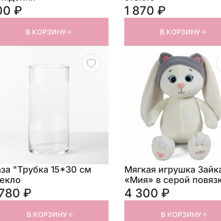
00 ₽
1 870 ₽
В КОРЗИНУ
В КОРЗИНУ
за "Трубка 15*30 см
Мягкая игрушка Зайка
текло
«Мия» в серой повяз
см
 780 ₽
4 300 ₽
В КОРЗИНУ
В КОРЗИНУ