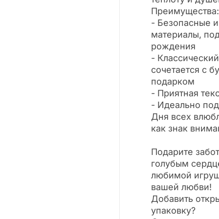
Преимущества:
- Безопасные 
материалы, под
рождения
- Классический
сочетается с б
подарком
- Приятная тек
- Идеально по
Дня всех влюбл
как знак вним
Подарите забо
голубым сердц
любимой игру
вашей любви!
Добавить откр
упаковку?