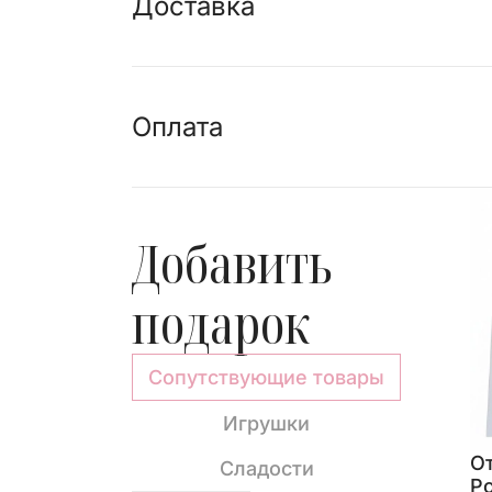
Доставка
Оплата
Добавить
подарок
Сопутствующие товары
Игрушки
appuccino»
Молочный шоколад с
О
Сладости
цельным миндалем 90 г
Р