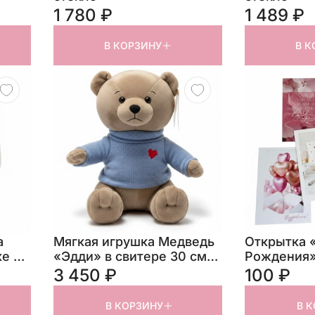
1 780 ₽
1 489 ₽
В КОРЗИНУ
В К
Мягкая игрушка Медведь
Открытка 
ке 25
«Эдди» в свитере 30 см
Рождения
кофейный
3 450 ₽
100 ₽
В КОРЗИНУ
В 