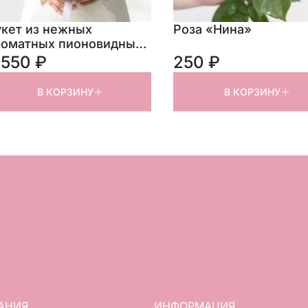
укет из нежных
Роза «Нина»
роматных пионовидных
оз
 550 ₽
250 ₽
В КОРЗИНУ
В КОРЗИНУ
АНИЯ
ИНФОРМАЦИЯ