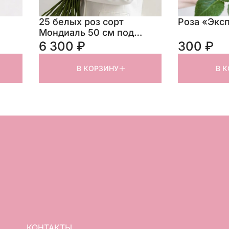
25 белых роз сорт
Роза «Экс
Мондиаль 50 см под
ленту
6 300 ₽
300 ₽
В КОРЗИНУ
В 
КОНТАКТЫ