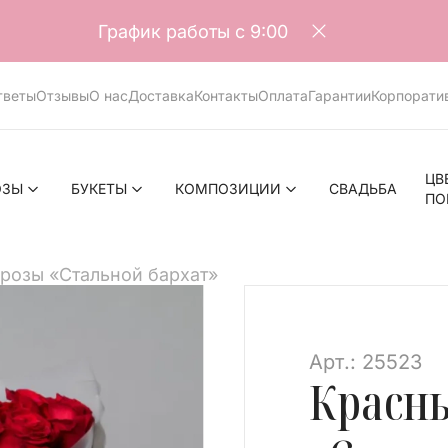
График работы с 9:00
тветы
Отзывы
О нас
Доставка
Контакты
Оплата
Гарантии
Корпорати
ЦВ
ОЗЫ
БУКЕТЫ
КОМПОЗИЦИИ
СВАДЬБА
ПО
розы «Стальной бархат»
>
Арт.: 25523
Красн