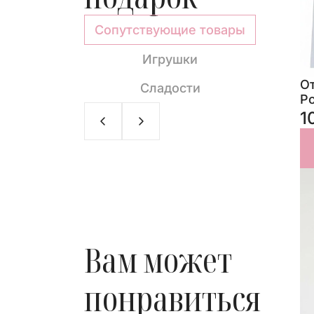
Сопутствующие товары
Игрушки
appuccino»
Молочный шоколад с
О
Сладости
цельным миндалем 90 г
Р
440 ₽
1
РЗИНУ
В КОРЗИНУ
Новинка
Вам может
понравиться