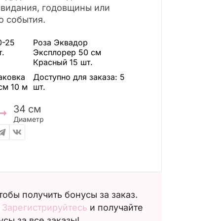
свидания, годовщины или
о события.
0-25
Роза Эквадор
т.
Эксплорер 50 см
Красный
15 шт.
аковка
Доступно для заказа:
5
см 10 м
шт.
34
см
Диаметр
чтобы получить бонусы за заказ.
?
Зарегистрируйтесь
и получайте
усы за все заказы!