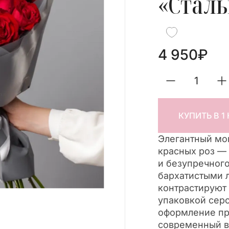
«Сталь
4 950
₽
КУПИТЬ В 1
Элегантный мо
красных роз — 
и безупречного
бархатистыми 
контрастируют
упаковкой серо
оформление пр
современный в