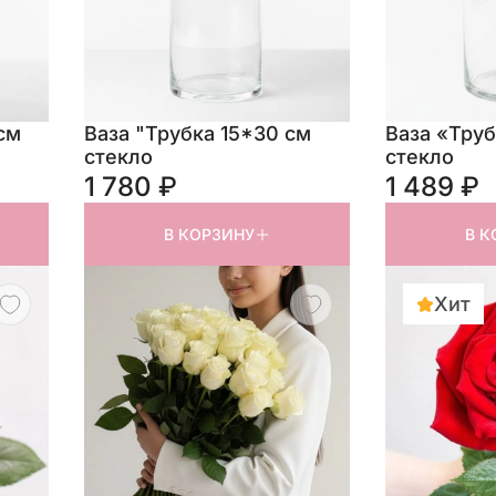
см
Ваза "Трубка 15*30 см
Ваза «Труб
стекло
стекло
1 780 ₽
1 489 ₽
В КОРЗИНУ
В К
Хит