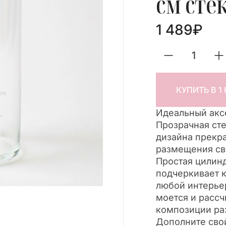
см сте
1 489
₽
КУПИТЬ В 1
Идеальный аксе
Прозрачная сте
дизайна прекр
размещения св
Простая цилин
подчеркивает к
любой интерьер
моется и рассч
композиции ра
Дополните свой