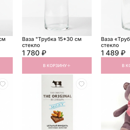
см
Ваза "Трубка 15*30 см
Ваза «Труб
стекло
стекло
1 780 ₽
1 489 ₽
В КОРЗИНУ
В К