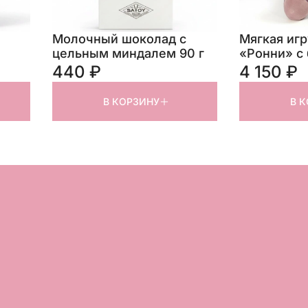
Молочный шоколад с
Мягкая иг
цельным миндалем 90 г
«Ронни» с 
440 ₽
4 150 ₽
В КОРЗИНУ
В 