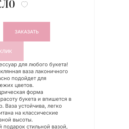
кло
ЗАКАЗАТЬ
 КЛИК
ссуар для любого букета!
клянная ваза лаконичного
асно подойдет для
ежих цветов.
дрическая форма
расоту букета и впишется в
. Ваза устойчива, легко
итана на классические
зной высоты.
 подарок стильной вазой,