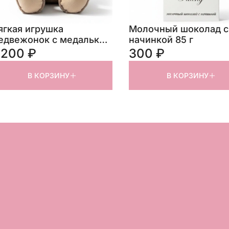
ягкая игрушка
Молочный шоколад с
едвежонок с медалькой
начинкой 85 г
5 см
 200 ₽
300 ₽
В КОРЗИНУ
В КОРЗИНУ