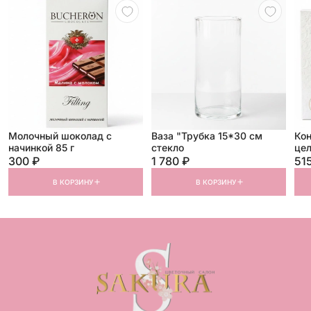
Молочный шоколад с
Ваза "Трубка 15*30 см
Ко
начинкой 85 г
стекло
цел
300 ₽
1 780 ₽
51
В КОРЗИНУ
В КОРЗИНУ