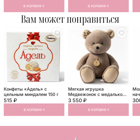
В КОРЗИНУ
В КОРЗИНУ
Вам может понравиться
Конфеты «Адель» с
Мягкая игрушка
Мо
цельным миндалем 150 г
Медвежонок с медалькой
нач
35 см
515 ₽
3 550 ₽
30
В КОРЗИНУ
В КОРЗИНУ