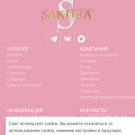
КАТАЛОГ
КОМПАНИЯ
Букеты
Вопросы и ответы
Розы
Отзывы
Композиции
О нас
Подарки
Доставка
Свадьба
Контакты
Цветы поштучно
Оплата
Гарантии
Корпоративным клиентам
ИНФОРМАЦИЯ
КОНТАКТЫ
+7 (900) 438-35-24
Правила программы лояльности
Политика конфиденциальности
info@flowerskam.ru
Сайт использует cookie. Вы можете отказаться от
Пользовательское соглашение
использования cookie, изменив настройки в браузере.