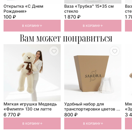
Открытка «С Днем
Ваза «Трубка" 15*35 см
Ваз
Рождения»
стекло
сте
100 ₽
1 870 ₽
1 7
В КОРЗИНУ
В КОРЗИНУ
Вам может понравиться
Мягкая игрушка Медведь
Удобный набор для
Мя
«Филипп» 130 см латте
транспортировки цветов и
«Эд
букетов размер «М»
ко
6 770 ₽
800 ₽
3 
В КОРЗИНУ
В КОРЗИНУ