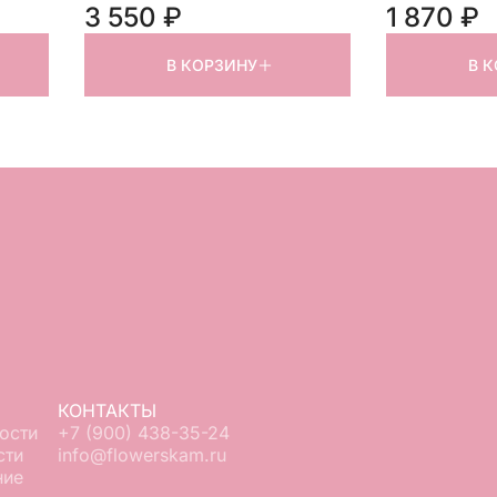
3 550 ₽
1 870 ₽
В КОРЗИНУ
В 
КОНТАКТЫ
ости
+7 (900) 438-35-24
сти
info@flowerskam.ru
ние