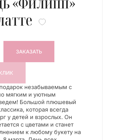
дь «Филипп»
 латте
ЗАКАЗАТЬ
 КЛИК
 подарок незабываемым с
но мягким и уютным
ведем! Большой плюшевый
классика, которая всегда
рг у детей и взрослых. Он
тается с цветами и станет
лнением к любому букету на
 8 марта, День всех