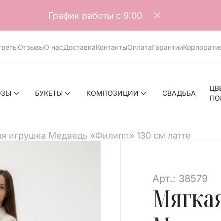
График работы с 9:00
тветы
Отзывы
О нас
Доставка
Контакты
Оплата
Гарантии
Корпорати
ЦВ
ОЗЫ
БУКЕТЫ
КОМПОЗИЦИИ
СВАДЬБА
ПО
я игрушка Медведь «Филипп» 130 см латте
>
Арт.: 38579
Мягка