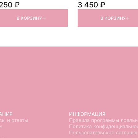
кетов размер «L»
кофейный
 250 ₽
3 450 ₽
В КОРЗИНУ
В КОРЗИНУ
АНИЯ
ИНФОРМАЦИЯ
сы и ответы
Правила программы лояльн
ы
Политика конфиденциально
Пользовательское соглаше