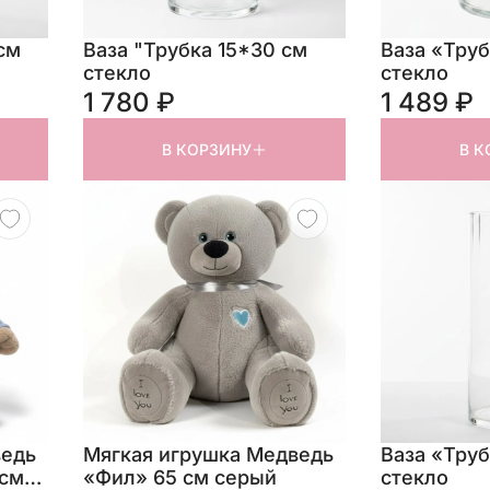
см
Ваза "Трубка 15*30 см
Ваза «Труб
стекло
стекло
1 780 ₽
1 489 ₽
В КОРЗИНУ
В К
ведь
Мягкая игрушка Медведь
Ваза «Труб
 см
«Фил» 65 см серый
стекло