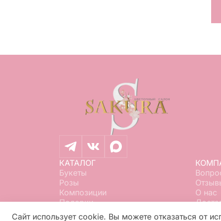
РЗИНУ
В КОРЗИНУ
КАТАЛОГ
КОМП
Букеты
Вопро
Розы
Отзыв
Композиции
О нас
Подарки
Доста
Свадьба
Конта
Сайт использует cookie. Вы можете отказаться от ис