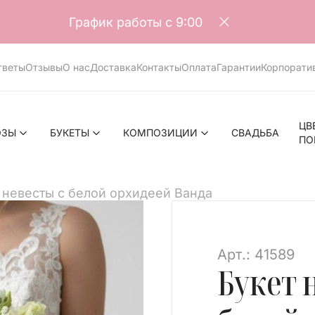
График работы с 9:00
тветы
Отзывы
О нас
Доставка
Контакты
Оплата
Гарантии
Корпорати
ЦВ
ОЗЫ
БУКЕТЫ
КОМПОЗИЦИИ
СВАДЬБА
ПО
 невесты с белой орхидеей Ванда
>
Арт.: 41589
Букет 