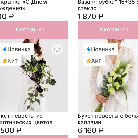
ткрытка «С Днем
Ваза «Трубка" 15*35 
ождения»
стекло
00 ₽
1 870 ₽
В КОРЗИНУ
В КОРЗИНУ
Новинка
Новинка
Хит
Хит
кет невесты из
Букет невесты с бел
зотических цветов
каллами
 500 ₽
6 160 ₽