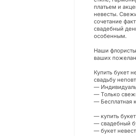
платьем и акце
невесты. Свеж
сочетание факт
свадебный ден
особенным.
Наши флористы 
ваших пожелан
Купить букет н
свадьбу непов
— Индивидуал
— Только свеж
— Бесплатная 
— купить букет
— свадебный бу
— букет невес