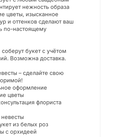
нтирует нежность образа
ие цветы, изысканное
ур и оттенков сделают ваш
ь по-настоящему
соберут букет с учётом
ий. Возможна доставка.
евесты – сделайте свою
торимой!
ьное оформление
ие цветы
консультация флориста
 невесты
кет из белых роз
ты с орхидеей