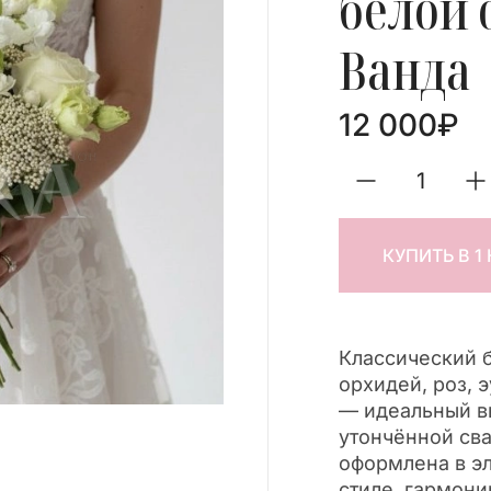
белой 
Ванда
12 000
₽
КУПИТЬ В 1
Классический б
орхидей, роз, 
— идеальный в
утончённой св
оформлена в э
стиле, гармон