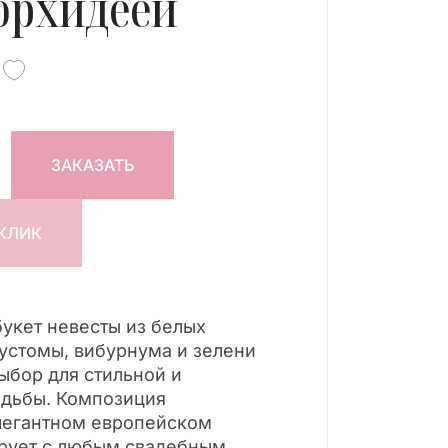
орхидеей
ЗАКАЗАТЬ
 КЛИК
укет невесты из белых
эустомы, вибурнума и зелени
ыбор для стильной и
адьбы. Композиция
легантном европейском
ирует с любым свадебным