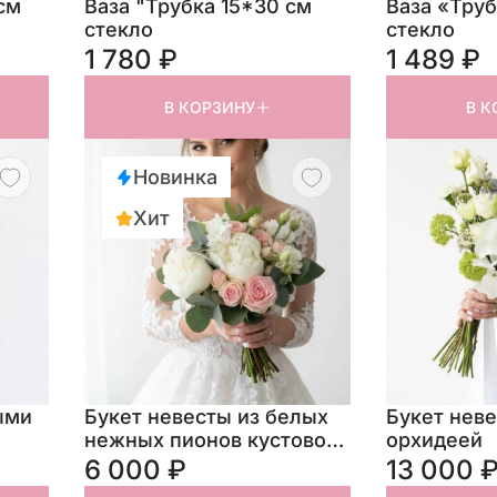
см
Ваза "Трубка 15*30 см
Ваза «Труб
стекло
стекло
1 780 ₽
1 489 ₽
В КОРЗИНУ
В К
Новинка
Хит
ыми
Букет невесты из белых
Букет неве
нежных пионов кустовой
орхидеей
розы и лизиантуса
6 000 ₽
13 000 