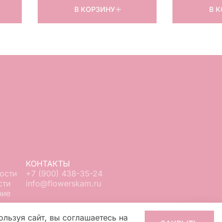
В КОРЗИНУ
В 
КОНТАКТЫ
ости
+7 (900) 438-35-24
сти
info@flowerskam.ru
ние
ользуя сайт, вы соглашаетесь на