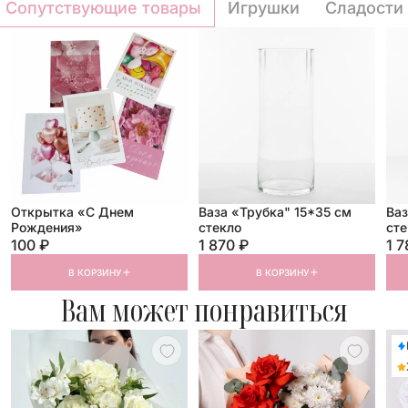
Сопутствующие товары
Игрушки
Сладости
Открытка «С Днем
Ваза «Трубка" 15*35 см
Ваз
Рождения»
стекло
сте
100 ₽
1 870 ₽
1 7
В КОРЗИНУ
В КОРЗИНУ
Вам может понравиться