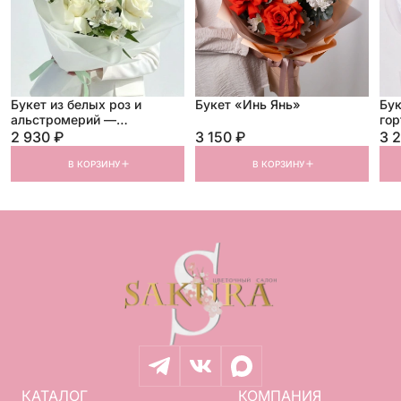
Букет из белых роз и
Букет «Инь Янь»
Бук
альстромерий —
гор
«Белоснежная гармония»
2 930 ₽
3 150 ₽
3 
В КОРЗИНУ
В КОРЗИНУ
КАТАЛОГ
КОМПАНИЯ