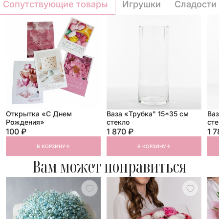
Сопутствующие товары
Игрушки
Сладости
Открытка «С Днем
Ваза «Трубка" 15*35 см
Ваз
Рождения»
стекло
сте
100 ₽
1 870 ₽
1 7
В КОРЗИНУ
В КОРЗИНУ
Вам может понравиться