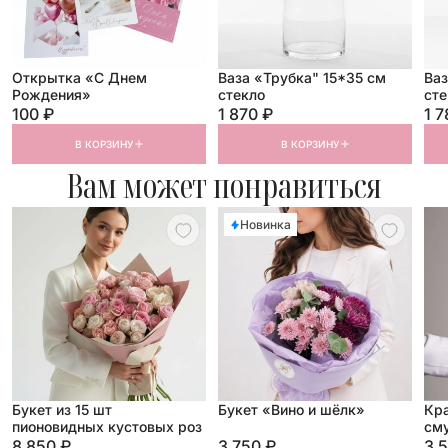
Открытка «С Днем
Ваза «Трубка" 15*35 см
Ваз
Рождения»
стекло
сте
100 ₽
1 870 ₽
1 7
В КОРЗИНУ
В КОРЗИНУ
Вам может понравиться
Новинка
Букет из 15 шт
Букет «Вино и шёлк»
Кр
пионовидных кустовых роз
см
8 850 ₽
3 750 ₽
3 