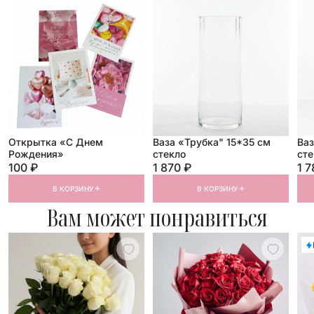
Открытка «С Днем
Ваза «Трубка" 15*35 см
Ваз
Рождения»
стекло
сте
100 ₽
1 870 ₽
1 7
В КОРЗИНУ
В КОРЗИНУ
Вам может понравиться