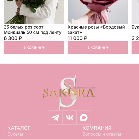
25 белых роз сорт
Красные розы «Бордовый
Бу
Мондиаль 50 см под ленту
закат»
6 300 ₽
11 000 ₽
3 
В КОРЗИНУ
В КОРЗИНУ
КАТАЛОГ
КОМПАНИЯ
Букеты
Вопросы и ответы