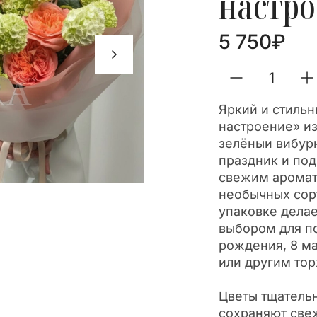
настро
5 750
₽
Яркий и стиль
настроение» и
зелёныи вибур
праздник и по
свежим аромат
необычных сорт
упаковке делае
выбором для п
рождения, 8 м
или другим то
Цветы тщатель
сохраняют свеж