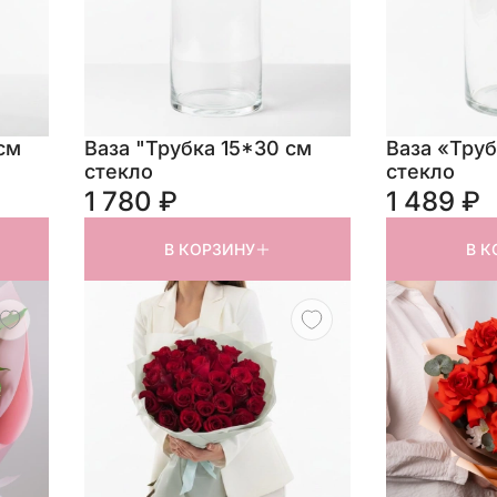
см
Ваза "Трубка 15*30 см
Ваза «Труб
стекло
стекло
1 780 ₽
1 489 ₽
В КОРЗИНУ
В К