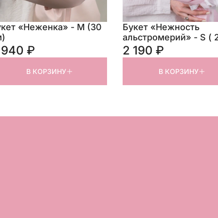
кет «Неженка» - М (30
Букет «Нежность
м)
альстромерий» - S ( 
) 7 шт
 940 ₽
2 190 ₽
В КОРЗИНУ
В КОРЗИНУ