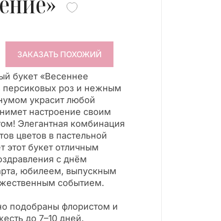
ение»
ЗАКАЗАТЬ ПОХОЖИЙ
ный букет «Весеннее
з персиковых роз и нежным
нумом украсит любой
днимет настроение своим
ом! Элегантная комбинация
ов цветов в пастельной
т этот букет отличным
оздравления с днём
арта, юбилеем, выпускным
ржественным событием.
но подобраны флористом и
есть до 7–10 дней.