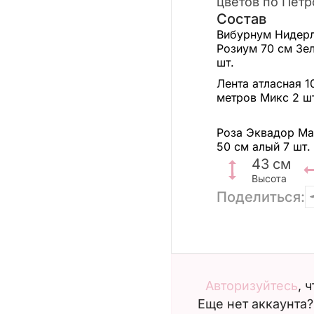
цветов по Пет
Состав
Вибурнум Нидер
Розиум 70 см Зе
шт.
Лента атласная 1
метров Микс
2 ш
Роза Эквадор М
50 см алый
7 шт.
43
см
Высота
Поделиться:
Авторизуйтесь
, 
Еще нет аккаунта