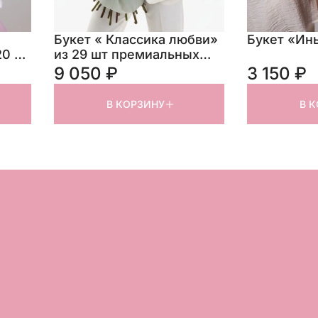
Букет « Классика любви»
Букет «Ин
20 см
из 29 шт премиальных
красных роз
9 050 ₽
3 150 ₽
В КОРЗИНУ
В 