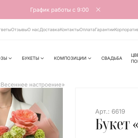
График работы с 9:00
тветы
Отзывы
О нас
Доставка
Контакты
Оплата
Гарантии
Корпорати
ЦВ
ОЗЫ
БУКЕТЫ
КОМПОЗИЦИИ
СВАДЬБА
ПО
«Весеннее настроение»
Арт.: 6619
Букет 