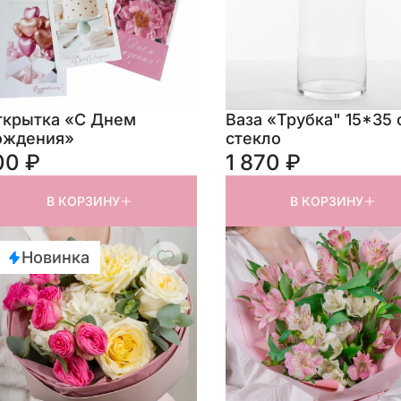
ткрытка «С Днем
Ваза «Трубка" 15*35 
ождения»
стекло
00 ₽
1 870 ₽
В КОРЗИНУ
В КОРЗИНУ
Новинка