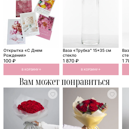
Открытка «С Днем
Ваза «Трубка" 15*35 см
Ваз
Рождения»
стекло
сте
100 ₽
1 870 ₽
1 7
В КОРЗИНУ
В КОРЗИНУ
Вам может понравиться