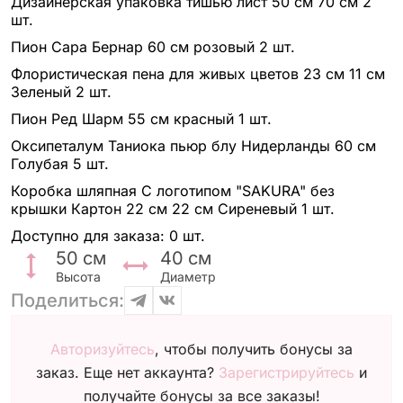
Дизайнерская упаковка тишью лист 50 см 70 см
2
шт.
Пион Сара Бернар 60 см розовый
2 шт.
Флористическая пена для живых цветов 23 см 11 см
Зеленый
2 шт.
Пион Ред Шарм 55 см красный
1 шт.
Оксипеталум Таниока пьюр блу Нидерланды 60 см
Голубая
5 шт.
Коробка шляпная С логотипом "SAKURA" без
крышки Картон 22 см 22 см Сиреневый
1 шт.
Доступно для заказа:
0 шт.
50
см
40
см
Высота
Диаметр
Поделиться:
Авторизуйтесь
, чтобы получить бонусы за
заказ. Еще нет аккаунта?
Зарегистрируйтесь
и
получайте бонусы за все заказы!