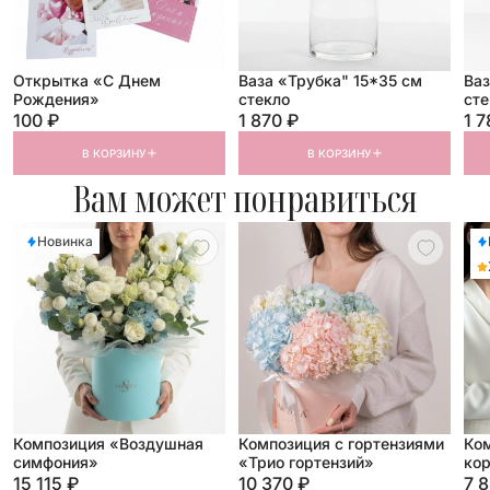
Открытка «С Днем
Ваза «Трубка" 15*35 см
Ваз
Рождения»
стекло
сте
100 ₽
1 870 ₽
1 7
В КОРЗИНУ
В КОРЗИНУ
Вам может понравиться
Новинка
Композиция «Воздушная
Композиция с гортензиями
Ком
симфония»
«Трио гортензий»
кор
15 115 ₽
10 370 ₽
7 