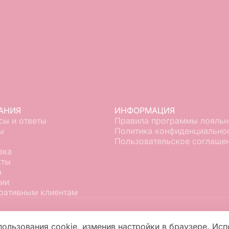
АНИЯ
ИНФОРМАЦИЯ
сы и ответы
Правила программы лояльн
ы
Политика конфиденциально
Пользовательское соглаше
вка
кты
а
тии
ративным клиентам
пользования cookie, изменив настройки в браузере. Исп
оставки цветов в Петропавловске-Камчатском