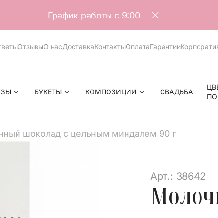
График работы с 9:00
тветы
Отзывы
О нас
Доставка
Контакты
Оплата
Гарантии
Корпорати
ЦВ
ОЗЫ
БУКЕТЫ
КОМПОЗИЦИИ
СВАДЬБА
ПО
чный шоколад с цельным миндалем 90 г
>
Арт.: 38642
Молоч