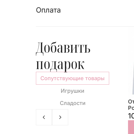
Оплата
Добавить
подарок
Сопутствующие товары
Игрушки
appuccino»
Молочный шоколад с
О
Сладости
цельным миндалем 90 г
Р
440 ₽
1
РЗИНУ
В КОРЗИНУ