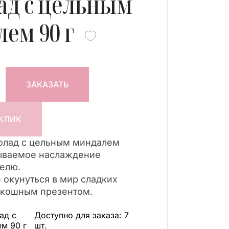
ад с цельным
ем 90 г
ЗАКАЗАТЬ
 КЛИК
лад с цельным миндалем
ываемое наслаждение
елю.
 окунуться в мир сладких
оскошным презентом.
ад с
Доступно для заказа:
7
м 90 г
шт.