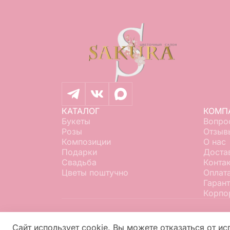
КАТАЛОГ
КОМП
Букеты
Вопро
Розы
Отзыв
Композиции
О нас
Подарки
Доста
Свадьба
Конта
Цветы поштучно
Оплат
Гаран
Корпо
Сайт использует cookie. Вы можете отказаться от ис
2026 ©
«Сакура»
- Интернет-магазин д