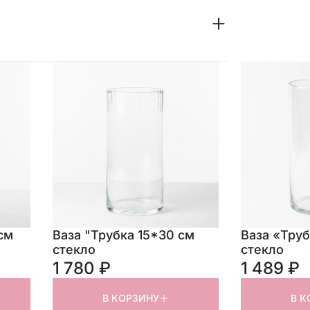
см
Ваза "Трубка 15*30 см
Ваза «Труб
стекло
стекло
1 780 ₽
1 489 ₽
В КОРЗИНУ
В К