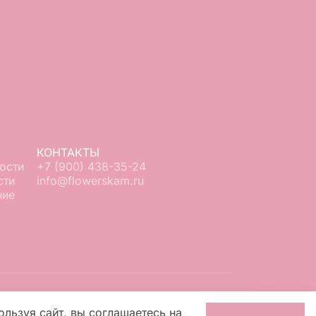
КОНТАКТЫ
ости
+7 (900) 438-35-24
сти
info@flowerskam.ru
ние
ользуя сайт, вы соглашаетесь на