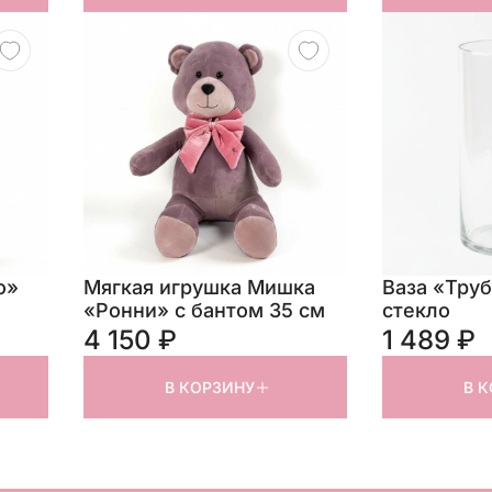
o»
Мягкая игрушка Мишка
Ваза «Труб
«Ронни» с бантом 35 см
стекло
4 150 ₽
1 489 ₽
В КОРЗИНУ
В 