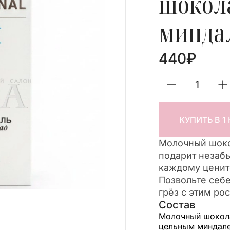
шокол
миндал
440
₽
КУПИТЬ В 1
Молочный шоко
подарит незаб
каждому ценит
Позвольте себе
грёз с этим р
Состав
Молочный шокол
цельным миндале