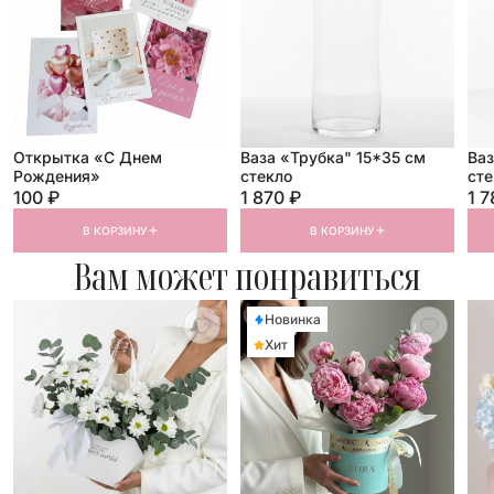
Открытка «С Днем
Ваза «Трубка" 15*35 см
Ваз
Рождения»
стекло
сте
100 ₽
1 870 ₽
1 7
В КОРЗИНУ
В КОРЗИНУ
Вам может понравиться
Новинка
Хит