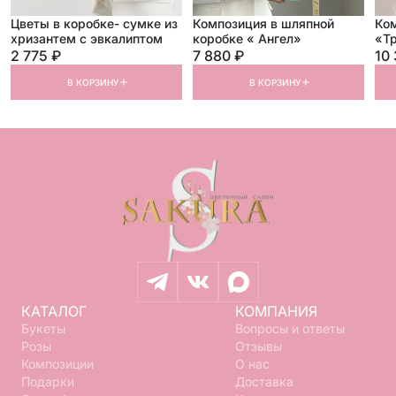
Цветы в коробке- сумке из
Композиция в шляпной
Ком
хризантем с эвкалиптом
коробке « Ангел»
«Тр
2 775 ₽
7 880 ₽
10
В КОРЗИНУ
В КОРЗИНУ
КАТАЛОГ
КОМПАНИЯ
Букеты
Вопросы и ответы
Розы
Отзывы
Композиции
О нас
Подарки
Доставка