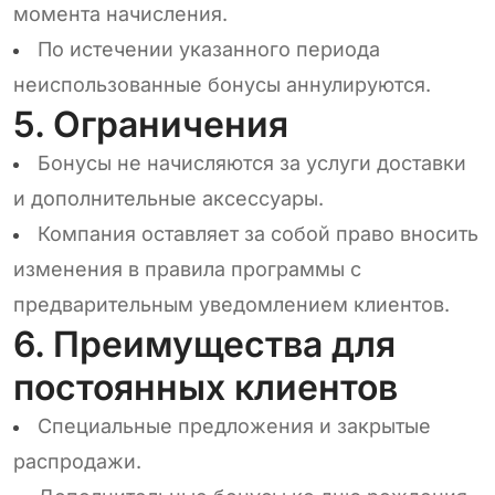
момента начисления.
По истечении указанного периода
неиспользованные бонусы аннулируются.
5. Ограничения
Бонусы не начисляются за услуги доставки
и дополнительные аксессуары.
Компания оставляет за собой право вносить
изменения в правила программы с
предварительным уведомлением клиентов.
6. Преимущества для
постоянных клиентов
Специальные предложения и закрытые
распродажи.