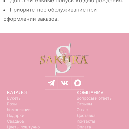
Дополнительные бонусы ко дню рождения.
Приоритетное обслуживание при
оформлении заказов.
КАТАЛОГ
КОМПАНИЯ
Букеты
Вопросы и ответы
Розы
Отзывы
Композиции
О нас
Подарки
Доставка
Свадьба
Контакты
Цветы поштучно
Оплата