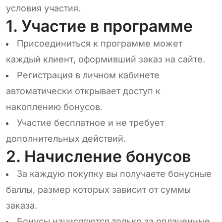
условия участия.
1. Участие в программе
Присоединиться к программе может
каждый клиент, оформивший заказ на сайте.
Регистрация в личном кабинете
автоматически открывает доступ к
накоплению бонусов.
Участие бесплатное и не требует
дополнительных действий.
2. Начисление бонусов
За каждую покупку вы получаете бонусные
баллы, размер которых зависит от суммы
заказа.
Бонусы начисляются только за оплаченные